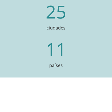
25
ciudades
11
países