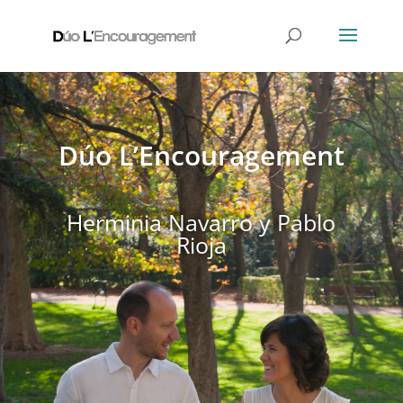
Dúo L’Encouragement
Herminia Navarro y Pablo
Rioja