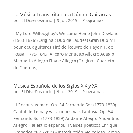
La Música Transcrita para Dúo de Guitarras
por
El Diseñosaurio
|
9 Jul, 2019
|
Programas
I My Lord Willoughby’s Welcome Home John Dowland
(1563-1626) (Original: Dúo de Laúdes) Gran Dúo nº1
pour deux guitares Tiré de l’œuvre de Haydn F. de
Fossa (1775-1849) Allegro Menuetto Allegro Adagio
Menuetto Allegro Finale Allegro (Original: Cuarteto
de Cuerdas)...
Música Española de los Siglos XIX y XX
por
El Diseñosaurio
|
9 Jul, 2019
|
Programas
I L’Encouragement Op. 34 Fernando Sor (1778-1839)
Cantabile Tema y variaciones Vals Fantasía Op. 54
Fernando Sor (1778-1839) Andante Allegro Andantino
Allegro – al estilo español. II Valses poéticos Enrique
Granados (1867-1916) Introducción Melodioso Tempo