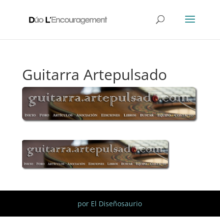
Guitarra Artepulsado
por El Diseñosaurio