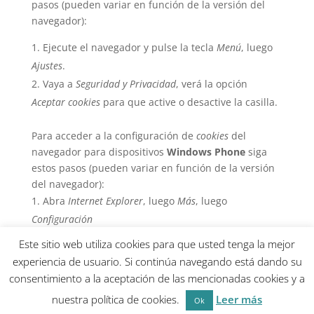
pasos (pueden variar en función de la versión del
navegador):
Ejecute el navegador y pulse la tecla
Menú
, luego
Ajustes
.
Vaya a
Seguridad y Privacidad
, verá la opción
Aceptar cookies
para que active o desactive la casilla.
Para acceder a la configuración de
cookies
del
navegador para dispositivos
Windows Phone
siga
estos pasos (pueden variar en función de la versión
del navegador):
Abra
Internet Explorer
, luego
Más
, luego
Configuración
Ahora puede activar o desactivar la casilla
Permitir
Este sitio web utiliza cookies para que usted tenga la mejor
cookies
.
experiencia de usuario. Si continúa navegando está dando su
consentimiento a la aceptación de las mencionadas cookies y a
nuestra política de cookies.
Leer más
por El Diseñosaurio
Ok